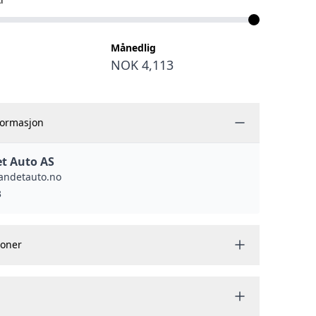
Månedlig
NOK 4,113
formasjon
t Auto AS
andetauto.no
3
joner