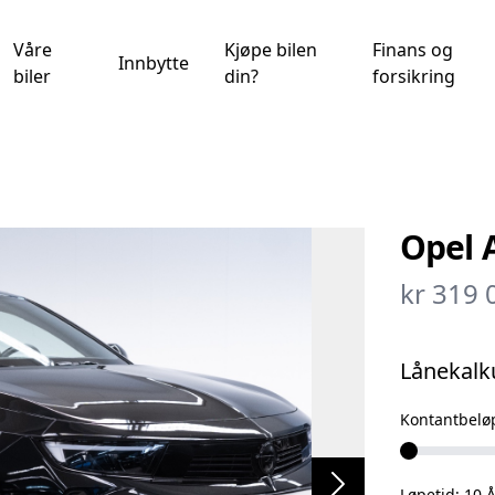
Våre
Kjøpe bilen
Finans og
Innbytte
biler
din?
forsikring
Opel 
kr 319 
Lånekalk
Kontantbelø
Løpetid:
10
Å