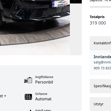
Totalpris
319 000
Kontaktin
Innlande
salg@innl
909 73 83
Avgiftsklasse
Personbil
Spesifikas
Girkasse
et +
Automat
Utstyr
Antall seter