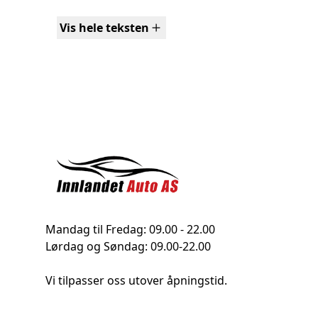
- GS Premium
Vis hele teksten
- Automat
- Multifunksjonsratt i skinn (oppvarmet)
- Mørke vinduer bak
- Keyless (nøkkelløs åpning og start)
- Navigasjon
- Ryggekamera (360-grader)
- Head Up Display
- DAB+ digitalradio
- Apple Carplay
- Android Auto
- Skinninteriør (Jet Black)
Mandag til Fredag: 09.00 - 22.00
Lørdag og Søndag: 09.00-22.00
- Regnsensor
- Klimaanlegg 2-soner elektronisk justerbart
Vi tilpasser oss utover åpningstid.
- Automatisk avblendbart innerspeil
- Adaptiv Cruisekontroll