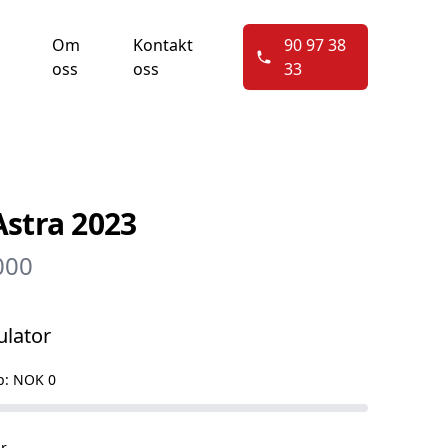
Om
Kontakt
90 97 38
oss
oss
33
Astra 2023
000
ulator
p:
NOK 0
r