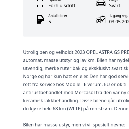
Forhjulsdrift
Svart
Antall dører
1. gang reg.
5
03.05.20
Utrolig pen og velholdt 2023 OPEL ASTRA GS 
automat, masse utstyr og lav km. Bilen har nyde
utvendig, mørke ruter bak og eksklusivt svart skin
Norge og har kun hatt en eier. Den har god ser
rett fra service hos Mobile i Elverum. EU er ok til
antirustbehandlet med Mercasol fra den var ny 
keramisk lakkbehandling. Disse bilene går utrol
du kjøre hele 68 km (WLTP) på ren strøm. Denne
Bilen har masse ustyr, men vi vil spesielt nevne: