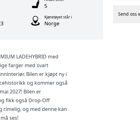
5
Send oss 
Kjøretøyet står i
23
Norge
PREMIUM LADEHYBRID med
lige farger med svart
ninteriør. Bilen er kjøpt ny i
vicehistorikk og kommer også
 mai 2027! Bilen er
og fikk også Drop-Off
ig rimelig, og med denne kan
 må ses!