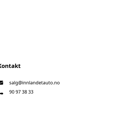
Innlandet Auto AS
Kontakt
salg@innlandetauto.no
90 97 38 33